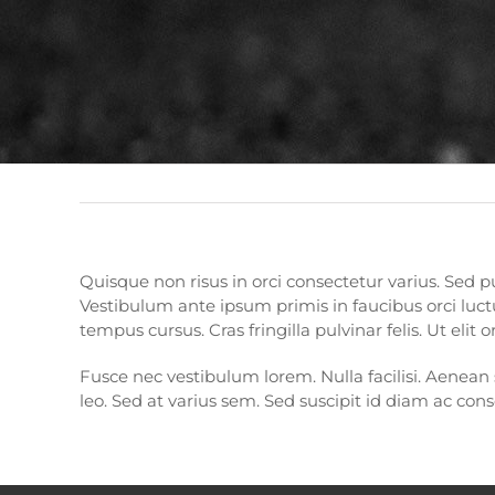
Quisque non risus in orci consectetur varius. Sed pu
Vestibulum ante ipsum primis in faucibus orci luct
tempus cursus. Cras fringilla pulvinar felis. Ut eli
Fusce nec vestibulum lorem. Nulla facilisi. Aenean su
leo. Sed at varius sem. Sed suscipit id diam ac con