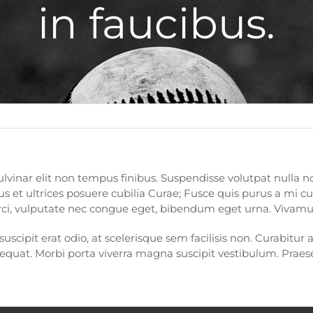
in faucibus.
lvinar elit non tempus finibus. Suspendisse volutpat nulla non
us et ultrices posuere cubilia Curae; Fusce quis purus a mi 
t orci, vulputate nec congue eget, bibendum eget urna. Vivamus
scipit erat odio, at scelerisque sem facilisis non. Curabitur a
sequat. Morbi porta viverra magna suscipit vestibulum. Praese