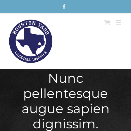
Skip
Facebook
to
content
Nunc
pellentesque
augue sapien
dignissim.