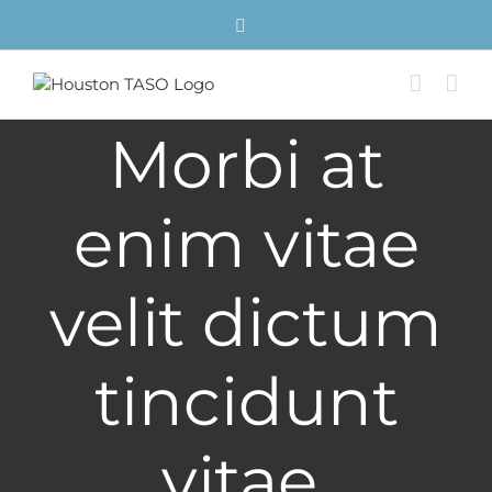
Skip
Facebook
to
content
Morbi at
enim vitae
velit dictum
tincidunt
vitae.