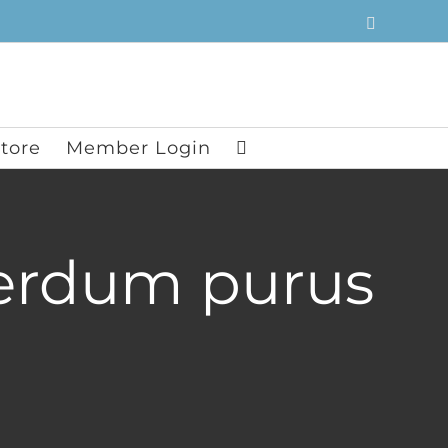
Facebook
tore
Member Login
erdum purus