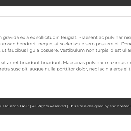
gravida ex a ex sollicitudin feugiat. Praesent ac pulvinar ni
accumsan hendrerit neque, at scelerisque sem posuere et. Donec
llis, ut faucibus ligula posuere. Vestibulum non turpis id est
a sit amet tincidunt tincidunt. Maecenas pulvinar maximus ma
ra suscipit, augue nulla porttitor dolor, nec lacinia eros eli
6 Houston TASO | All Rights Reserved | This site is designed by and hosted