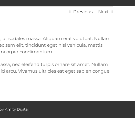
Previous
Next
si, ut sodales massa. Aliquam erat volutpat. Nullam
 sem elit, tincidunt eget nisl vehicula, mattis
 ullamcorper condimentum.
ssa, nec eleifend turpis ornare sit amet. Nullam
t id arcu. Vivamus ultricies est eget sapien congue
 by
Amity Digital
.