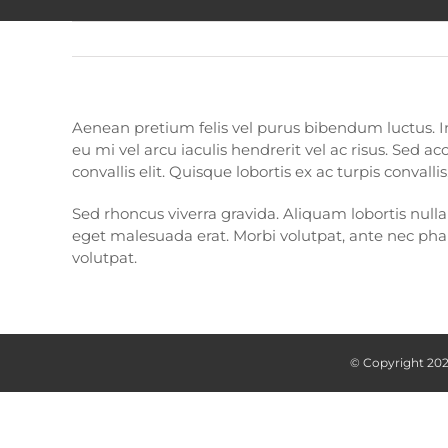
Aenean pretium felis vel purus bibendum luctus. In 
eu mi vel arcu iaculis hendrerit vel ac risus. Sed 
convallis elit. Quisque lobortis ex ac turpis conva
Sed rhoncus viverra gravida. Aliquam lobortis null
eget malesuada erat. Morbi volutpat, ante nec pharet
volutpat.
© Copyright
202